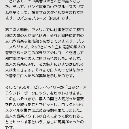
ことが多く、その奏者はほとんどが黒人でし
た。そして、バンド演奏の中でブルースのリズ
ムを早くして、演奏するスタイルが生まれてき
ます。リズム＆ブルース（R&B）です。
第二次大戦後、アメリカでは仕事を求めて都市
部に大量の人が流れ込み、それと同時に地方の
文化や音楽も都市部で広がっていきます。ブル
ースやジャズ、R＆Bといった主に南部の黒人の
音楽であったものがラジオやレコードを通して
都市部に多くの人に届けられました。そして、
黒人の音楽にふれ、その魅力にひきつけられる
人が出てきます。それまで白人向けではなかっ
た音楽に白人たちが興味を示したのです。
そして1955年、ビル・ヘイリーが「ロック・ア
ラウンド・ザ・クロック」をヒットさせます。
この曲はそれまで、黒人の間で人気だった音楽
を白人が歌ったことでヒットし、ロックという
スタイルを世界に広める役割を果たしました。
黒人の音楽スタイルが白人によって歌われるこ
とでヒットするという、悲しい現実があったの
です。