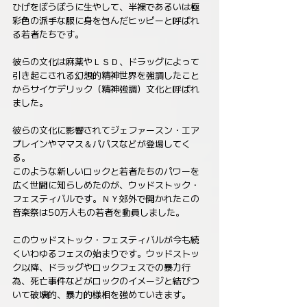
ひげをぼうぼうに生やして、半裸であるいは極
彩色の派手な服に身を包んだヒッピーと呼ばれ
る若者たちです。
彼らの文化は麻薬やＬＳＤ、ドラッグによって
引き起こされる幻想的精神世界を強調したこと
からサイケデリック（精神強調）文化と呼ばれ
ました。
彼らの文化に影響されてジェファースン・エア
プレインやママス＆パパスなどが登場してく
る。
このような新しいロックと若者たちのパワーを
広く世間に知らしめたのが、ウッドストック・
フェスティバルです。ＮＹ郊外で開かれたこの
音楽祭は50万人もの若者を動員しました。
このウッドストック・フェスティバルが今も続
くいわゆるフェスの始まりです。ウッドストッ
ク以降、ドラッグやロックフェスでの暴力行
為、死亡事件などがロックのイメージと結びつ
いて破壊的、暴力的様相を強めていきます。