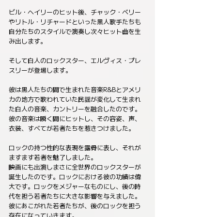
ビル・ヘイリーのヒット後、チャック・ベリー
やリトル・リチャードといった黒人歌手たちも
自分たちのスタイルで演奏し次々ヒット曲を生
み出します。
そして白人のロックスター、エルヴィス・プレ
スリーが登場します。
彼は黒人たちの間で生まれた音楽R&Bとアメリ
カの地方で歌われていた民謡が変化して生まれ
た白人の音楽、カントリーを融合したのです。
彼の音楽は瞬く間にヒットし、その容姿、声、
衣装、すべてが若者たちを惹きつけました。
ロックの持つ性的な表現を露骨に表し、それが
ますます若者を魅了しました。
映画にも出演しまさに全世界のロックスターが
誕生したのです。ロックにおける彼の功績は偉
大です。ロックをメジャーなものにし、後の時
代を担う若者たちに大きな影響を与えました。
彼にあこがれた若者たちが、後のロックを担う
存在になっていきます。