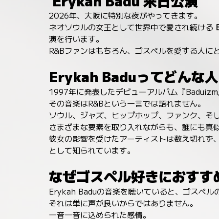
 Erykah Badu 来日公演
2026年、大阪に特別な夜がやってきます。
ネオソウルの女王として世界中で愛され続ける 
演を行います。
R&Bファンはもちろん、ゴスペルを愛する人に
Erykah Baduってどんな
1997年に発表したデビューアルバム『Baduizm
その音楽はR&Bという一言では語れません。
ソウル、ジャズ、ヒップホップ、ファンク、そ
さまざまな要素を取り入れながらも、誰にも真
彼女の影響を受けたアーティストは数え切れず、
として知られています。
なぜゴスペル好きにおすす
Erykah Baduの音楽を聴いていると、ゴス
それは単に声が良いからではありません。
一音一音に込められた感情。