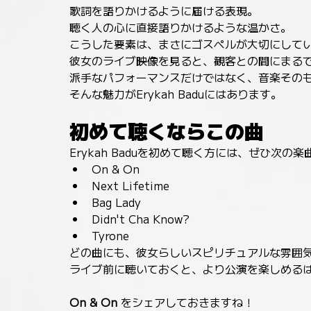
歌詞を語りかけるように届ける表現。
聴く人の心に直接語りかけるような温かさ。
こうした要素は、まさにゴスペルが大切にして
彼女のライブ映像を見ると、観客との間にまる
派手なパフォーマンスだけではなく、音楽その
そんな魅力がErykah Baduにはあります。
初めて聴くならこの曲
Erykah Baduを初めて聴く方には、ぜひ次の
On & On
Next Lifetime
Bag Lady
Didn't Cha Know?
Tyrone
どの曲にも、彼女らしいスピリチュアルな雰囲
ライブ前に聴いておくと、より公演を楽しめる
On & On
 をシェアしておきますね！