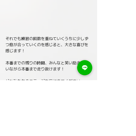
それでも練習の回数を重ねていくうちに少しず
つ息が合っていくのを感じると、大きな喜びを
感じます！
本番までの残りの時間、みんなと笑い励まし合
いながら本番まで走り抜けます！ 
ぜひ私たちのステージを見にきてください
ね〜！！
本番は12月20日！
コンサートの詳細は
こちら
をクリック❗️
CHOIR DIARY