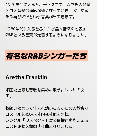
1970年代に入ると、ディスコブームで黒人音楽
と白人音楽の境界が薄くなっていき、区別する
ため再びR&Bという言葉が出てきます。
1980年代に入るとふたたび黒人音楽のを表す
R&Bという言葉が定着するようになりました。
有名なR&Bシンガーたち 
Aretha Franklin
米国史上最も尊敬を集めた歌手。ソウルの女
王。
牧師の娘として生まれ幼いころから父の教会で
ゴスペルを歌い天才的な才能を発揮。
シングル「リスペクト」は公民権運動やフェミ
ニスト運動を象徴する曲となりました。